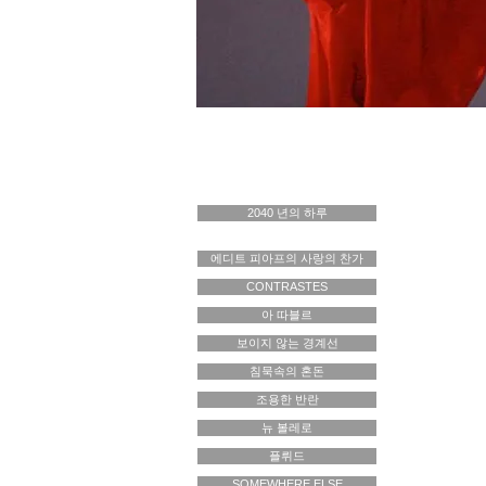
2040 년의 하루
Disponible tournée 2013 /
2014
에디트 피아프의 사랑의 찬가
CONTRASTES
아 따블르
보이지 않는 경계선
침묵속의 혼돈
조용한 반란
뉴 볼레로
플뤼드
SOMEWHERE ELSE