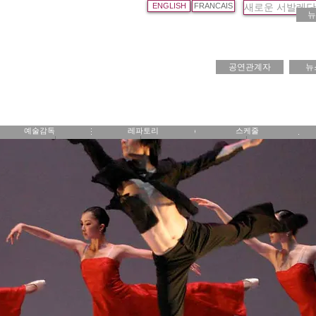
ENGLISH
FRANCAIS
새로운 서발레단
뉴
 Dance Company I Misoo
공연관계자
뉴
예술감독
레파토리
스케줄
SOOK SEO
REPERTOIRE
PROGRAMMATION
LES ATELIER