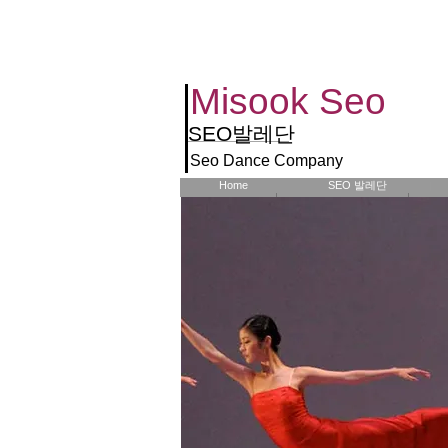
Seo
Misook Seo​
SEO
발레단
Seo Dance Company
Home
SEO 발레단
ACCUEIL
LA COMPAGNIE
MI