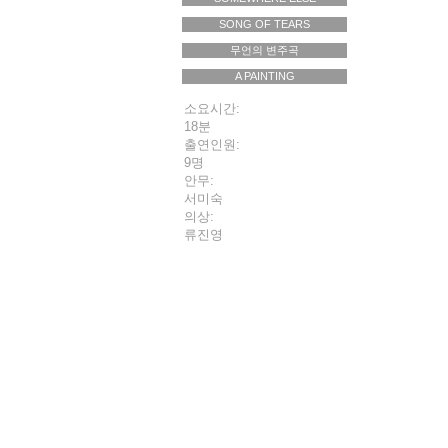
SONG OF TEARS
무언의 변주곡
A PAINTING
소요시간
:
18
분
출연인원
:
9
명
안무
:
서미숙
의상
:
류진영