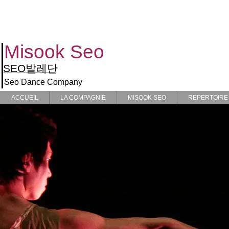
Seo Dance Co
Misook Seo​
SEO
발레단
Seo Dance Company
ACCUEIL
LA COMPAGNIE
MISOOK SEO
REPERTOIRE
ACCUEIL
LA COMPAGNIE
MISOOK SEO
REPERTOIRE