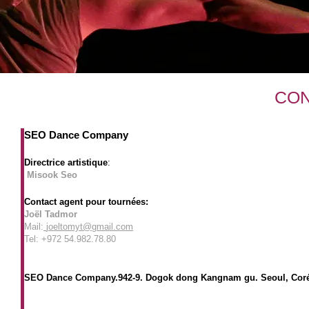
CO
SEO
Dance Company
Directrice artistique
:
​ Misook Seo
Contact agent pour tournées:
Joël Tadmor
​Mail:
joeltomyt@gmail.com
Tel: +972 54.982.78.80
SEO Dance Company.942-9. Dogok dong Kangnam gu.
Seoul, Cor