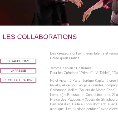
LES COLLABORATIONS
Des créateurs ont joint leurs talents et reno
Corée qu'en France​
LES AUDITIONS
Jérome Kaplan : Costumes
LA PRESSE
Pour les Créations "Primitif", "À Table!", "
LES COLLABORATIONS
Né et vivant à Paris, Jérôme Kaplan à crée 
ballets, et ce pour les plus grandes compag
Christophe Maillot (Ballets de Monte Carlo),
Lorraine),« Epouses et Concubines » de Zha
Prince des Pagodes » (Opéra de Strasbourg) 
Bertrand d'At,"Belle au bois dormant" avec
ainsi que "Les Illusions perdues" avec Alex