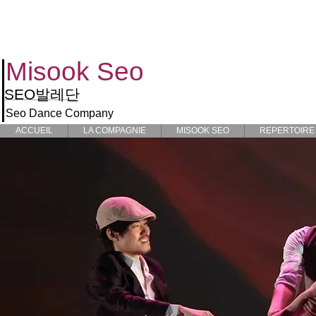
Seo Dance Co
Misook Seo​
SEO
발레단
Seo Dance Company
ACCUEIL
LA COMPAGNIE
MISOOK SEO
REPERTOIRE
ACCUEIL
LA COMPAGNIE
MISOOK SEO
REPERTOIRE